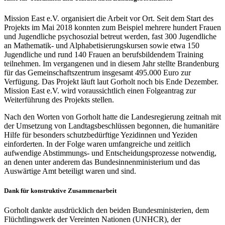
Mission East e.V. organisiert die Arbeit vor Ort. Seit dem Start des
Projekts im Mai 2018 konnten zum Beispiel mehrere hundert Frauen
und Jugendliche psychosozial betreut werden, fast 300 Jugendliche
an Mathematik- und Alphabetisierungskursen sowie etwa 150
Jugendliche und rund 140 Frauen an berufsbildendem Training
teilnehmen. Im vergangenen und in diesem Jahr stellte Brandenburg
für das Gemeinschaftszentrum insgesamt 495.000 Euro zur
Verfügung. Das Projekt läuft laut Gorholt noch bis Ende Dezember.
Mission East e.V. wird voraussichtlich einen Folgeantrag zur
Weiterführung des Projekts stellen.
Nach den Worten von Gorholt hatte die Landesregierung zeitnah mit
der Umsetzung von Landtagsbeschlüssen begonnen, die humanitäre
Hilfe für besonders schutzbedürftige Yezidinnen und Yeziden
einforderten. In der Folge waren umfangreiche und zeitlich
aufwendige Abstimmungs- und Entscheidungsprozesse notwendig,
an denen unter anderem das Bundesinnenministerium und das
Auswärtige Amt beteiligt waren und sind.
Dank für konstruktive Zusammenarbeit
Gorholt dankte ausdrücklich den beiden Bundesministerien, dem
Flüchtlingswerk der Vereinten Nationen (UNHCR), der