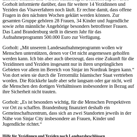
Gorholt informierte darüber, dass für weitere 14 Yezidinnen und
Yeziden das Visaverfahren noch läuft. Er rechne damit, dass offene
Fragen in den nächsten Wochen geklärt werden können. Zur
gesamten Gruppe gehören 28 Frauen, 34 Kinder und Jugendliche
sowie zehn männliche Angehörige besonders betroffener Frauen.
Das Land Brandenburg stellt in diesem Jahr für das
Aufnahmeprogramm 500.000 Euro zur Verfügung.
Gorholt: „Mit unserem Landesaufnahmeprogramm wollen wir
Menschen unterstützen, denen vor Ort nicht angemessen geholfen
werden kann. Ich bin aber auch überzeugt, dass eine Zukunft für die
Yezidinnen und Yeziden insgesamt nur in ihren ursprünglichen
Gebieten vor allem im Bereich von Sinjar im Nordirak liegen kann.“
Von dort seien sie durch die Terrormiliz Islamischer Staat vertrieben
worden. Die Rückkehr laufe aber sehr langsam oder gar nicht, weil
die Menschen den dortigen Verhältnissen insbesondere in Bezug auf
ihre Sicherheit nicht trauten.
Gorholt: „Es ist besonders wichtig, für die Menschen Perspektiven
vor Ort zu schaffen. Brandenburg finanziert deshalb ein
Gemeinschaftszentrum, dass sich an zwei Standorten jeweils in der
Nähe von Sinjar City insbesondere an Frauen, Kinder und
Jugendliche richtet.“
Hilfe für Yezidinnen und Yeziden nach Landtagsbeschlüssen