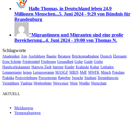
Hallo Thomas, in Deutschland leben 24,9
Millionen Menschen...
5. Juni 2024 - 9:29 von Bündnis für
Brandenburg
"Migrantinnen und Migranten sind eine große
Bereicherung...
4. Juni 2024 - 19:00 von Thomas N.
Schlagworte
Akademiker
App
Ausbildung
Baaske
Beratung
Brückenmaßnahme
Deutsch
Ehrenamt
Erste Schritte
Fördermittel
Förderung
Gesundheit
Golze
Guide
Görke
Handwerkskammer
Hartwig-Tiedt
Internet
Kinder
Kralinski
Kultur
Leitfaden
Lemmermeier
lernen
Lernprogramm
MASGF
MBJS
MdF
MWFK
Münch
Potsdam
Praktika
Preisverleihung
Pressetermin
Ratgeber
Sprache
Studium
Terminhinweis
Vermittlung
Viadrina
Wegbegleiter
Wegweiser
Werte
Woidke
Wortschatz
AKTUELL
Meldungen
Veranstaltungen