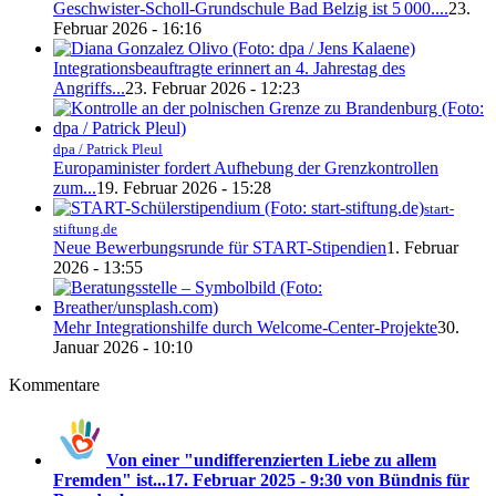
Geschwister-Scholl-Grundschule Bad Belzig ist 5 000....
23.
Februar 2026 - 16:16
Integrationsbeauftragte erinnert an 4. Jahrestag des
Angriffs...
23. Februar 2026 - 12:23
dpa / Patrick Pleul
Europaminister fordert Aufhebung der Grenzkontrollen
zum...
19. Februar 2026 - 15:28
start-
stiftung.de
Neue Bewerbungsrunde für START-Stipendien
1. Februar
2026 - 13:55
Mehr Integrationshilfe durch Welcome-Center-Projekte
30.
Januar 2026 - 10:10
Kommentare
Von einer "undifferenzierten Liebe zu allem
Fremden" ist...
17. Februar 2025 - 9:30 von Bündnis für