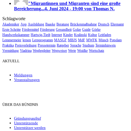
"Migrantinnen und Migranten sind eine große
Bereicherung...
4. Juni 2024 - 19:00 von Thomas N.
Schlagworte
Akademiker
App
Ausbildung
Baaske
Beratung
Brückenmaßnahme
Deutsch
Ehrenamt
Erste Schritte
Fördermittel
Förderung
Gesundheit
Golze
Guide
Görke
Handwerkskammer
Hartwig-Tiedt
Internet
Kinder
Kralinski
Kultur
Leitfaden
Lemmermeier
lernen
Lernprogramm
MASGF
MBJS
MdF
MWFK
Münch
Potsdam
Praktika
Preisverleihung
Pressetermin
Ratgeber
Sprache
Studium
Terminhinweis
Vermittlung
Viadrina
Wegbegleiter
Wegweiser
Werte
Woidke
Wortschatz
AKTUELL
Meldungen
Veranstaltungen
ÜBER DAS BÜNDNIS
Gründungsaufruf
Unterstützende
Unterstützer werden