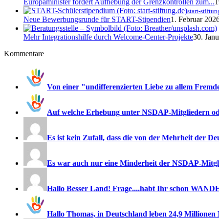
Europaminister fordert Aufhebung der Grenzkontrollen zum...
1
start-stiftun
Neue Bewerbungsrunde für START-Stipendien
1. Februar 2026
Mehr Integrationshilfe durch Welcome-Center-Projekte
30. Janu
Kommentare
Von einer "undifferenzierten Liebe zu allem Fremden
Auf welche Erhebung unter NSDAP-Mitgliedern ode
Es ist kein Zufall, dass die von der Mehrheit der De
Es war auch nur eine Minderheit der NSDAP-Mitglie
Hallo Besser Land! Frage....habt Ihr schon WAN
Hallo Thomas, in Deutschland leben 24,9 Millionen