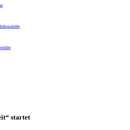
me
tlingshilfe
shilfe
t“ startet