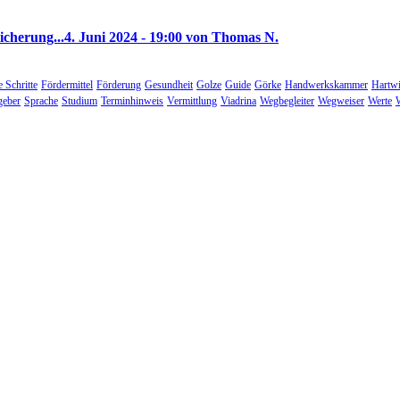
icherung...
4. Juni 2024 - 19:00 von Thomas N.
e Schritte
Fördermittel
Förderung
Gesundheit
Golze
Guide
Görke
Handwerkskammer
Hartwi
geber
Sprache
Studium
Terminhinweis
Vermittlung
Viadrina
Wegbegleiter
Wegweiser
Werte