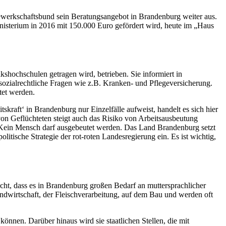
ewerkschaftsbund sein Beratungsangebot in Brandenburg weiter aus.
nisterium in 2016 mit 150.000 Euro gefördert wird, heute im „Haus
chschulen getragen wird, betrieben. Sie informiert in
sozialrechtliche Fragen wie z.B. Kranken- und Pflegeversicherung.
tet werden.
aft‘ in Brandenburg nur Einzelfälle aufweist, handelt es sich hier
von Geflüchteten steigt auch das Risiko von Arbeitsausbeutung
. Kein Mensch darf ausgebeutet werden. Das Land Brandenburg setzt
litische Strategie der rot-roten Landesregierung ein. Es ist wichtig,
ht, dass es in Brandenburg großen Bedarf an muttersprachlicher
andwirtschaft, der Fleischverarbeitung, auf dem Bau und werden oft
können. Darüber hinaus wird sie staatlichen Stellen, die mit