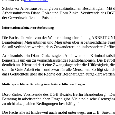
Schutz vor Arbeitsausbeutung von ausländischen Beschäftigten: Mit 
Arbeitsministerin Diana Golze und Doro Zinke, Vorsitzende des DGB 
der Gewerkschaften“ in Potsdam.
Information schützt vor Ausbeutung
Die Fachstelle wird von der Weiterbildungseinrichtung ARBEIT UN
Brandenburg Migrantinnen und Migranten über arbeitsrechtliche Frag
So soll verhindert werden, dass Zuwanderer und insbesondere Geflücht
Arbeitsministerin Diana Golze sagte: „Auch wenn die Kriminalstatist
keinesfalls um ein zu vernachlässigendes Randphänomen. Die Betroffe
deutlich an. Niemand darf eine Zwangslage oder die Hilflosigkeit, 
sich für Gute Arbeit ein – und zwar für alle Menschen. So fügt sich da
dass Geflüchtete über die Rechte der Beschäftigten aufgeklärt werden
Muttersprachliche Beratung in arbeitsrechtlichen Fragen
Doro Zinke, Vorsitzende des DGB Bezirks Berlin-Brandenburg: „Der 
Beratung in arbeitsrechtlichen Fragen gibt. Viele polnische Grenzgä
zu nicht akzeptablen Bedingungen beschäftigt.“
Die Fachstelle ist landesweit auch mobil unterwegs, um z. B. Saisonar