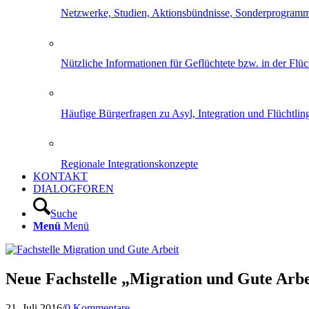
Netzwerke, Studien, Aktionsbündnisse, Sonderprogram
Nützliche Informationen für Geflüchtete bzw. in der Flüch
Häufige Bürgerfragen zu Asyl, Integration und Flüchtling
Regionale Integrationskonzepte
KONTAKT
DIALOGFOREN
Suche
Menü
Menü
Neue Fachstelle „Migration und Gute Arbei
21. Juli 2016
/
0 Kommentare