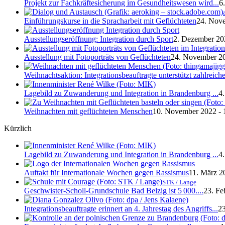
Projekt zur Fachkräftesicherung im Gesundheitswesen wird...
6
Einführungskurse in die Spracharbeit mit Geflüchteten
24. Nove
Ausstellungseröffnung: Integration durch Sport
2. Dezember 20
Ausstellung mit Fotoporträts von Geflüchteten
24. November 20
Weihnachtsaktion: Integrationsbeauftragte unterstützt zahlreiche
Lagebild zu Zuwanderung und Integration in Brandenburg ...
4
Weihnachten mit geflüchteten Menschen
10. November 2022 - 
Kürzlich
Lagebild zu Zuwanderung und Integration in Brandenburg ...
4
Auftakt für Internationale Wochen gegen Rassismus
11. März 2
STK / Lange
Geschwister-Scholl-Grundschule Bad Belzig ist 5 000....
23. Fe
Integrationsbeauftragte erinnert an 4. Jahrestag des Angriffs...
23