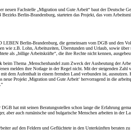
der neuen Fachstelle „Migration und Gute Arbeit“ baut der Deutsche G
Bezirks Berlin-Brandenburg, starteten das Projekt, das vom Arbeitsmi
D LEBEN Berlin-Brandenburg, die gemeinsam vom DGB und den Volksho
en wie z.B. Lohn, Arbeitszeiten, Überstunden und Urlaub, sowie über 
ete als „billige Arbeitskräfte“, die ihre Rechte nicht kennen, ausgebeu
ik beim Thema ‚Menschenhandel zum Zweck der Ausbeutung der Arbeitskr
nen melden ihre Notlage in der Regel nicht. Mit der steigenden Zahl 
die mit dem Aufenthalt in einem fremden Land verbunden ist, ausnutzen
s neue Projekt ‚Migration und Gute Arbeit‘ hervorragend in die arbeitspo
.“
DGB hat mit seinen Beratungsstellen schon lange die Erfahrung gemac
nger, aber auch rumänische und bulgarische Menschen arbeiten in der L
beiter auf den Feldern und Geflüchtete in den Unterkünften beraten zu 