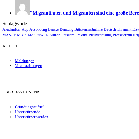
"Migrantinnen und Migranten sind eine große Bere
Schlagworte
Akademiker
App
Ausbildung
Baaske
Beratung
Brückenmaßnahme
Deutsch
Ehrenamt
Erst
MASGF
MBJS
MdF
MWFK
Münch
Potsdam
Praktika
Preisverleihung
Pressetermin
Rat
AKTUELL
Meldungen
Veranstaltungen
ÜBER DAS BÜNDNIS
Gründungsaufruf
Unterstützende
Unterstützer werden