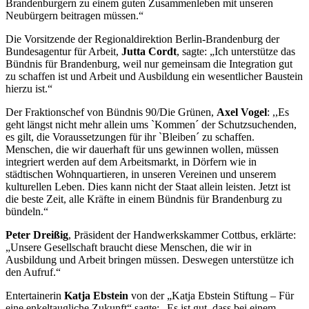
Brandenburgern zu einem guten Zusammenleben mit unseren
Neubürgern beitragen müssen.“
Die Vorsitzende der Regionaldirektion Berlin-Brandenburg der
Bundesagentur für Arbeit,
Jutta Cordt
, sagte: „Ich unterstütze das
Bündnis für Brandenburg, weil nur gemeinsam die Integration gut
zu schaffen ist und Arbeit und Ausbildung ein wesentlicher Baustein
hierzu ist.“
Der Fraktionschef von Bündnis 90/Die Grünen,
Axel Vogel
: ,,Es
geht längst nicht mehr allein ums `Kommen´ der Schutzsuchenden,
es gilt, die Voraussetzungen für ihr `Bleiben´ zu schaffen.
Menschen, die wir dauerhaft für uns gewinnen wollen, müssen
integriert werden auf dem Arbeitsmarkt, in Dörfern wie in
städtischen Wohnquartieren, in unseren Vereinen und unserem
kulturellen Leben. Dies kann nicht der Staat allein leisten. Jetzt ist
die beste Zeit, alle Kräfte in einem Bündnis für Brandenburg zu
bündeln.“
Peter Dreißig
, Präsident der Handwerkskammer Cottbus, erklärte:
„Unsere Gesellschaft braucht diese Menschen, die wir in
Ausbildung und Arbeit bringen müssen. Deswegen unterstütze ich
den Aufruf.“
Entertainerin
Katja Ebstein
von der „Katja Ebstein Stiftung – Für
eine enkeltaugliche Zukunft“ sagte: „Es ist gut, dass bei einem