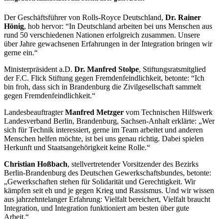
Der Geschäftsführer von Rolls-Royce Deutschland,
Dr. Rainer
Hönig
, hob hervor: “In Deutschland arbeiten bei uns Menschen aus
rund 50 verschiedenen Nationen erfolgreich zusammen. Unsere
über Jahre gewachsenen Erfahrungen in der Integration bringen wir
gerne ein.“
Ministerpräsident a.D.
Dr. Manfred Stolpe
, Stiftungsratsmitglied
der F.C. Flick Stiftung gegen Fremdenfeindlichkeit, betonte: “Ich
bin froh, dass sich in Brandenburg die Zivilgesellschaft sammelt
gegen Fremdenfeindlichkeit.“
Landesbeauftragter
Manfred Metzger
vom Technischen Hilfswerk
Landesverband Berlin, Brandenburg, Sachsen-Anhalt erklärte: „Wer
sich für Technik interessiert, gerne im Team arbeitet und anderen
Menschen helfen möchte, ist bei uns genau richtig. Dabei spielen
Herkunft und Staatsangehörigkeit keine Rolle.“
Christian Hoßbach
, stellvertretender Vorsitzender des Bezirks
Berlin-Brandenburg des Deutschen Gewerkschaftsbundes, betonte:
„Gewerkschaften stehen für Solidarität und Gerechtigkeit. Wir
kämpfen seit eh und je gegen Krieg und Rassismus. Und wir wissen
aus jahrzehntelanger Erfahrung: Vielfalt bereichert, Vielfalt braucht
Integration, und Integration funktioniert am besten über gute
Arbeit.“