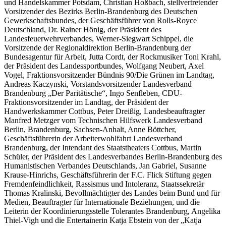
und Handelskammer Potsdam, Christian Hoßbach, stellvertretender
Vorsitzender des Bezirks Berlin-Brandenburg des Deutschen
Gewerkschaftsbundes, der Geschäftsführer von Rolls-Royce
Deutschland, Dr. Rainer Hönig, der Präsident des
Landesfeuerwehrverbandes, Werner-Siegwart Schippel, die
Vorsitzende der Regionaldirektion Berlin-Brandenburg der
Bundesagentur für Arbeit, Jutta Cordt, der Rockmusiker Toni Krahl,
der Präsident des Landessportbundes, Wolfgang Neubert, Axel
Vogel, Fraktionsvorsitzender Bündnis 90/Die Grünen im Landtag,
Andreas Kaczynski, Vorstandsvorsitzender Landesverband
Brandenburg „Der Paritätische“, Ingo Senfleben, CDU-
Fraktionsvorsitzender im Landtag, der Präsident der
Handwerkskammer Cottbus, Peter Dreißig, Landesbeauftragter
Manfred Metzger vom Technischen Hilfswerk Landesverband
Berlin, Brandenburg, Sachsen-Anhalt, Anne Böttcher,
Geschäftsführerin der Arbeiterwohlfahrt Landesverband
Brandenburg, der Intendant des Staatstheaters Cottbus, Martin
Schüler, der Präsident des Landesverbandes Berlin-Brandenburg des
Humanistischen Verbandes Deutschlands, Jan Gabriel, Susanne
Krause-Hinrichs, Geschäftsführerin der F.C. Flick Stiftung gegen
Fremdenfeindlichkeit, Rassismus und Intoleranz, Staatssekretär
Thomas Kralinski, Bevollmächtigter des Landes beim Bund und für
Medien, Beauftragter für Internationale Beziehungen, und die
Leiterin der Koordinierungsstelle Tolerantes Brandenburg, Angelika
Thiel-Vigh und die Entertainerin Katja Ebstein von der „Katja