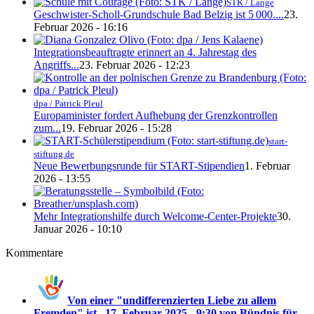
STK / Lange
Geschwister-Scholl-Grundschule Bad Belzig ist 5 000....
23.
Februar 2026 - 16:16
Integrationsbeauftragte erinnert an 4. Jahrestag des
Angriffs...
23. Februar 2026 - 12:23
dpa / Patrick Pleul
Europaminister fordert Aufhebung der Grenzkontrollen
zum...
19. Februar 2026 - 15:28
start-
stiftung.de
Neue Bewerbungsrunde für START-Stipendien
1. Februar
2026 - 13:55
Mehr Integrationshilfe durch Welcome-Center-Projekte
30.
Januar 2026 - 10:10
Kommentare
Von einer "undifferenzierten Liebe zu allem
Fremden" ist...
17. Februar 2025 - 9:30 von Bündnis für