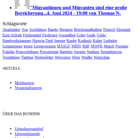
"Migrantinnen und Migranten sind eine große
Bereicherung...
4. Juni 2024 - 19:00 von Thomas N.
Schlagworte
Akademiker
App
Ausbildung
Baaske
Beratung
Brückenmaßnahme
Deutsch
Ehrenamt
Erste Schritte
Fördermittel
Förderung
Gesundheit
Golze
Guide
Görke
Handwerkskammer
Hartwig-Tiedt
Internet
Kinder
Kralinski
Kultur
Leitfaden
Lemmermeier
lernen
Lernprogramm
MASGF
MBJS
MdF
MWFK
Münch
Potsdam
Praktika
Preisverleihung
Pressetermin
Ratgeber
Sprache
Studium
Terminhinweis
Vermittlung
Viadrina
Wegbegleiter
Wegweiser
Werte
Woidke
Wortschatz
AKTUELL
Meldungen
Veranstaltungen
ÜBER DAS BÜNDNIS
Gründungsaufruf
Unterstützende