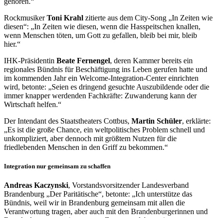
gehören.“
Rockmusiker
Toni Krahl
zitierte aus dem City-Song „In Zeiten wie
diesen“: „In Zeiten wie diesen, wenn die Hasspeitschen knallen,
wenn Menschen töten, um Gott zu gefallen, bleib bei mir, bleib
hier.“
IHK-Präsidentin
Beate Fernengel
, deren Kammer bereits ein
regionales Bündnis für Beschäftigung ins Leben gerufen hatte und
im kommenden Jahr ein Welcome-Integration-Center einrichten
wird, betonte: „Seien es dringend gesuchte Auszubildende oder die
immer knapper werdenden Fachkräfte: Zuwanderung kann der
Wirtschaft helfen.“
Der Intendant des Staatstheaters Cottbus,
Martin Schüler
, erklärte:
„Es ist die große Chance, ein weltpolitisches Problem schnell und
unkompliziert, aber dennoch mit größtem Nutzen für die
friedlebenden Menschen in den Griff zu bekommen.“
Integration nur gemeinsam zu schaffen
Andreas Kaczynski
, Vorstandsvorsitzender Landesverband
Brandenburg „Der Paritätische“, betonte: „Ich unterstütze das
Bündnis, weil wir in Brandenburg gemeinsam mit allen die
Verantwortung tragen, aber auch mit den Brandenburgerinnen und