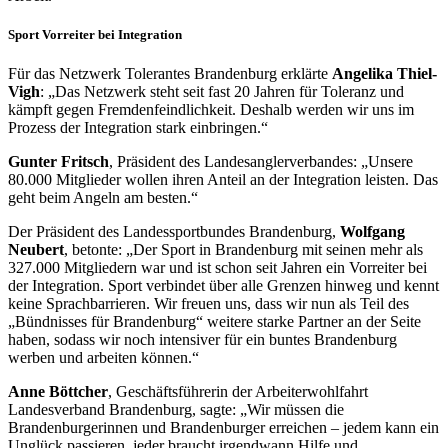
Sport Vorreiter bei Integration
Für das Netzwerk Tolerantes Brandenburg erklärte
Angelika Thiel-
Vigh
: „Das Netzwerk steht seit fast 20 Jahren für Toleranz und
kämpft gegen Fremdenfeindlichkeit. Deshalb werden wir uns im
Prozess der Integration stark einbringen.“
Gunter Fritsch
, Präsident des Landesanglerverbandes: „Unsere
80.000 Mitglieder wollen ihren Anteil an der Integration leisten. Das
geht beim Angeln am besten.“
Der Präsident des Landessportbundes Brandenburg,
Wolfgang
Neubert
, betonte: „Der Sport in Brandenburg mit seinen mehr als
327.000 Mitgliedern war und ist schon seit Jahren ein Vorreiter bei
der Integration. Sport verbindet über alle Grenzen hinweg und kennt
keine Sprachbarrieren. Wir freuen uns, dass wir nun als Teil des
„Bündnisses für Brandenburg“ weitere starke Partner an der Seite
haben, sodass wir noch intensiver für ein buntes Brandenburg
werben und arbeiten können.“
Anne Böttcher
, Geschäftsführerin der Arbeiterwohlfahrt
Landesverband Brandenburg, sagte: „Wir müssen die
Brandenburgerinnen und Brandenburger erreichen – jedem kann ein
Unglück passieren, jeder braucht irgendwann Hilfe und