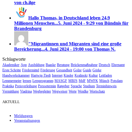
von ch.ilge
Hallo Thomas, in Deutschland leben 24,9
Millionen Menschen...
5. Juni 2024 - 9:29 von Bündnis für
Brandenburg
"Migrantinnen und Migranten sind eine große
Bereicherung...
4. Juni 2024 - 19:00 von Thomas N.
Schlagworte
Akademiker
App
Ausbildung
Baaske
Beratung
Brückenmaßnahme
Deutsch
Ehrenamt
Erste Schritte
Fördermittel
Förderung
Gesundheit
Golze
Guide
Görke
Handwerkskammer
Hartwig-Tiedt
Internet
Kinder
Kralinski
Kultur
Leitfaden
Lemmermeier
lernen
Lernprogramm
MASGF
MBJS
MdF
MWFK
Münch
Potsdam
Praktika
Preisverleihung
Pressetermin
Ratgeber
Sprache
Studium
Terminhinweis
Vermittlung
Viadrina
Wegbegleiter
Wegweiser
Werte
Woidke
Wortschatz
AKTUELL
Meldungen
Veranstaltungen