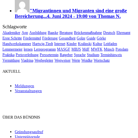
"Migrantinnen und Migranten sind eine große
Bereicherung...
4. Juni 2024 - 19:00 von Thomas N.
Schlagworte
Akademiker
App
Ausbildung
Baaske
Beratung
Brückenmaßnahme
Deutsch
Ehrenamt
Erste Schritte
Fördermittel
Förderung
Gesundheit
Golze
Guide
Görke
Handwerkskammer
Hartwig-Tiedt
Internet
Kinder
Kralinski
Kultur
Leitfaden
Lemmermeier
lernen
Lernprogramm
MASGF
MBJS
MdF
MWFK
Münch
Potsdam
Praktika
Preisverleihung
Pressetermin
Ratgeber
Sprache
Studium
Terminhinweis
Vermittlung
Viadrina
Wegbegleiter
Wegweiser
Werte
Woidke
Wortschatz
AKTUELL
Meldungen
Veranstaltungen
ÜBER DAS BÜNDNIS
Gründungsaufruf
Unterstützende