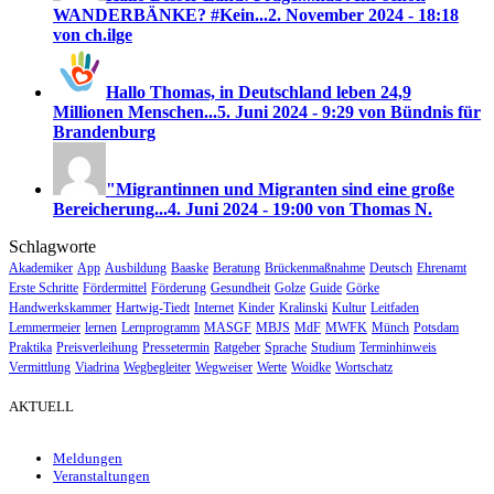
WANDERBÄNKE? #Kein...
2. November 2024 - 18:18
von ch.ilge
Hallo Thomas, in Deutschland leben 24,9
Millionen Menschen...
5. Juni 2024 - 9:29 von Bündnis für
Brandenburg
"Migrantinnen und Migranten sind eine große
Bereicherung...
4. Juni 2024 - 19:00 von Thomas N.
Schlagworte
Akademiker
App
Ausbildung
Baaske
Beratung
Brückenmaßnahme
Deutsch
Ehrenamt
Erste Schritte
Fördermittel
Förderung
Gesundheit
Golze
Guide
Görke
Handwerkskammer
Hartwig-Tiedt
Internet
Kinder
Kralinski
Kultur
Leitfaden
Lemmermeier
lernen
Lernprogramm
MASGF
MBJS
MdF
MWFK
Münch
Potsdam
Praktika
Preisverleihung
Pressetermin
Ratgeber
Sprache
Studium
Terminhinweis
Vermittlung
Viadrina
Wegbegleiter
Wegweiser
Werte
Woidke
Wortschatz
AKTUELL
Meldungen
Veranstaltungen