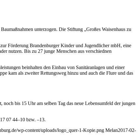
nd Baumaßnahmen unterzogen. Die Stiftung „Großes Waisenhaus zu
ft zur Förderung Brandenburger Kinder und Jugendlicher mbH, eine
änder nutzen. Bis zu 27 junge Menschen aus verschiednen
eistungen beinhalten den Einbau von Sanitäranlagen und einer
reppe kam als zweiter Rettungsweg hinzu und auch die Flure und das
eit, noch bis 15 Uhr am selben Tag das neue Lebensumfeld der jungen
817 07 44–10 bzw. –13.
nburg.de/wp-content/uploads/logo_quer-1-Kopie.png
Melan
2017-02-