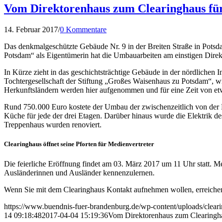
Vom Direktorenhaus zum Clearinghaus für
14. Februar 2017
/
0 Kommentare
Das denkmalgeschützte Gebäude Nr. 9 in der Breiten Straße in Po
Potsdam“ als Eigentümerin hat die Umbauarbeiten am einstigen Dire
In Kürze zieht in das geschichtsträchtige Gebäude in der nördliche
Tochtergesellschaft der Stiftung „Großes Waisenhaus zu Potsdam“, w
Herkunftsländern werden hier aufgenommen und für eine Zeit von etw
Rund 750. 000 Euro kostete der Umbau der zwischenzeitlich von der
Küche für jede der drei Etagen. Darüber hinaus wurde die Elektrik d
Treppenhaus wurden renoviert.
Clearinghaus öffnet seine Pforten für Medienvertreter
Die feierliche Eröffnung findet am 03. März 2017 um 11 Uhr statt. M
Ausländerinnen und Ausländer kennenzulernen.
Wenn Sie mit dem Clearinghaus Kontakt aufnehmen wollen, erreichen
https://www.buendnis-fuer-brandenburg.de/wp-content/uploads/clea
14 09:18:48
2017-04-04 15:19:36
Vom Direktorenhaus zum Clearinghau