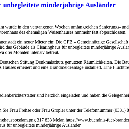
 unbegleitete minderjährige Ausländer
tsdam wurde in den vergangenen Wochen umfangreichen Sanierungs- u
ktorenhaus des ehemaligen Waisenhauses nunmehr fast abgeschlossen.
n Innenstadt ein neuer Mieter ein: Die GFB – Gemeinnützige Gesellscha
ird das Gebäude als Clearinghaus für unbegleitete minderjährige Ausl
a drei Monaten intensiv betreut.
 Deutschen Stiftung Denkmalschutz genutzten Räumlichkeiten. Die Baul
es Hauses erneuert und eine Brandmeldeanlage installiert. Eine Fluchtt
edienberichterstatter sind herzlich eingeladen und haben die Gelegenh
 Sie Frau Frehse oder Frau Gropler unter der Telefonnummer (0331) 
ringhauspotsdam.png
317
833
Melan
https://www.buendnis-fuer-brande
s für unbegleitete minderjährige Ausländer