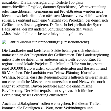
auszuloten. Die Landesregierung förderte 160 ganz
unterschiedliche Projekte, darunter Sprachkurse, Wertevermittlung
oder Tauschbörsen. Gemeinsam mit Projektträgern wurden neue
Ideen entwickelt, die in den nächsten Monaten verwirklicht werden
sollen. Es entstand auch eine Vielzahl von Projekten, bei denen sich
Geflüchtete selbst engagieren. Dafür steht beispielhaft der Syrer
Fadi Sujaa
, der mit anderen Schutzsuchenden den Verein
„Mosaikstein“ für eine bessere Integration gründete.
Die Landkreise und kreisfreien Städte beteiligen sich ebenfalls
umfassend an der Integration der Geflüchteten. Die Landesregierung
unterstützte sie dabei unter anderem mit jeweils 20.000 Euro für
regionale und lokale Projekte. Die Mittel in Höhe von insgesamt
rund 360.000 Euro wurden komplett abgerufen und flossen in rund
80 Vorhaben. Die Landrätin von Teltow-Fläming,
Kornelia
Wehlan
, betonte, dass die Regionalbudgets hilfreich gewesen seien,
um ehrenamtliche Mitstreiter zu unterstützen und Netzwerke noch
enger zu knüpfen. Davon profitiere auch die einheimische
Bevölkerung. Der Ministerpräsident sagte zu, sich für eine
Fortführung dieser Förderung einzusetzen.
Auch die „Dialogforen“ sollen weitergehen. Bei diesen Treffen
kommen alle Beteiligten zu Wort, neue Verbindungen und