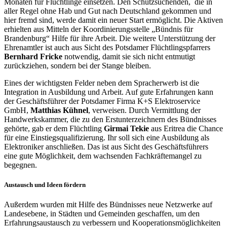
Monaten für Flüchtlinge einsetzen. Den Schutzsuchenden, die in
aller Regel ohne Hab und Gut nach Deutschland gekommen und
hier fremd sind, werde damit ein neuer Start ermöglicht. Die Aktiven
erhielten aus Mitteln der Koordinierungsstelle „Bündnis für
Brandenburg“ Hilfe für ihre Arbeit. Die weitere Unterstützung der
Ehrenamtler ist auch aus Sicht des Potsdamer Flüchtlingspfarrers
Bernhard Fricke
notwendig, damit sie sich nicht entmutigt
zurückziehen, sondern bei der Stange bleiben.
Eines der wichtigsten Felder neben dem Spracherwerb ist die
Integration in Ausbildung und Arbeit. Auf gute Erfahrungen kann
der Geschäftsführer der Potsdamer Firma K+S Elektroservice
GmbH,
Matthias Kühnel
, verweisen. Durch Vermittlung der
Handwerkskammer, die zu den Erstunterzeichnern des Bündnisses
gehörte, gab er dem Flüchtling
Girmai Tekie
aus Eritrea die Chance
für eine Einstiegsqualifizierung. Ihr soll sich eine Ausbildung als
Elektroniker anschließen. Das ist aus Sicht des Geschäftsführers
eine gute Möglichkeit, dem wachsenden Fachkräftemangel zu
begegnen.
Austausch und Ideen fördern
Außerdem wurden mit Hilfe des Bündnisses neue Netzwerke auf
Landesebene, in Städten und Gemeinden geschaffen, um den
Erfahrungsaustausch zu verbessern und Kooperationsmöglichkeiten