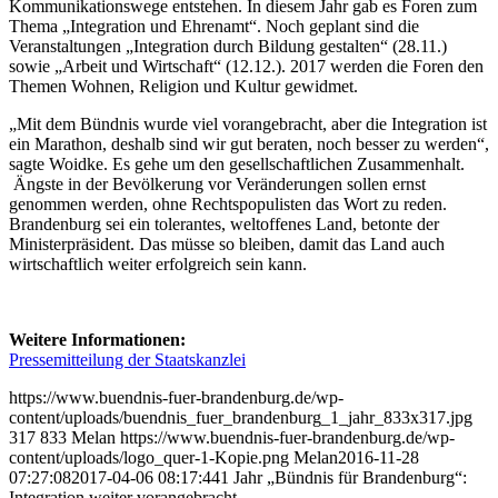
Kommunikationswege entstehen. In diesem Jahr gab es Foren zum
Thema „Integration und Ehrenamt“. Noch geplant sind die
Veranstaltungen „Integration durch Bildung gestalten“ (28.11.)
sowie „Arbeit und Wirtschaft“ (12.12.). 2017 werden die Foren den
Themen Wohnen, Religion und Kultur gewidmet.
„Mit dem Bündnis wurde viel vorangebracht, aber die Integration ist
ein Marathon, deshalb sind wir gut beraten, noch besser zu werden“,
sagte Woidke. Es gehe um den gesellschaftlichen Zusammenhalt.
Ängste in der Bevölkerung vor Veränderungen sollen ernst
genommen werden, ohne Rechtspopulisten das Wort zu reden.
Brandenburg sei ein tolerantes, weltoffenes Land, betonte der
Ministerpräsident. Das müsse so bleiben, damit das Land auch
wirtschaftlich weiter erfolgreich sein kann.
Weitere Informationen:
Pressemitteilung der Staatskanzlei
https://www.buendnis-fuer-brandenburg.de/wp-
content/uploads/buendnis_fuer_brandenburg_1_jahr_833x317.jpg
317
833
Melan
https://www.buendnis-fuer-brandenburg.de/wp-
content/uploads/logo_quer-1-Kopie.png
Melan
2016-11-28
07:27:08
2017-04-06 08:17:44
1 Jahr „Bündnis für Brandenburg“:
Integration weiter vorangebracht