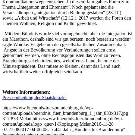
Kommunikationswege entstehen. In diesem Jahr gab es Foren zum
Thema „Integration und Ehrenamt“. Noch geplant sind die
Veranstaltungen „Integration durch Bildung gestalten“ (28.11.)
sowie „Arbeit und Wirtschaft“ (12.12.). 2017 werden die Foren den
Themen Wohnen, Religion und Kultur gewidmet.
„Mit dem Bündnis wurde viel vorangebracht, aber die Integration ist
ein Marathon, deshalb sind wir gut beraten, noch besser zu werden“,
sagte Woidke. Es gehe um den gesellschaftlichen Zusammenhalt.
Ängste in der Bevölkerung vor Veränderungen sollen ernst
genommen werden, ohne Rechtspopulisten das Wort zu reden.
Brandenburg sei ein tolerantes, weltoffenes Land, betonte der
Ministerpräsident. Das müsse so bleiben, damit das Land auch
wirtschaftlich weiter erfolgreich sein kann.
Weitere Informationen:
Pressemitteilung der Staatskanzlei
https://www.buendnis-fuer-brandenburg.de/wp-
content/uploads/buendnis_fuer_brandenburg_1_jahr_833x317.jpg
317
833
Melan
https://www.buendnis-fuer-brandenburg.de/wp-
content/uploads/logo_quer-1-Kopie.png
Melan
2016-11-28
07:27:08
2017-04-06 08:17:44
1 Jahr „Bündnis für Brandenburg“:
Integration weiter vorangebracht