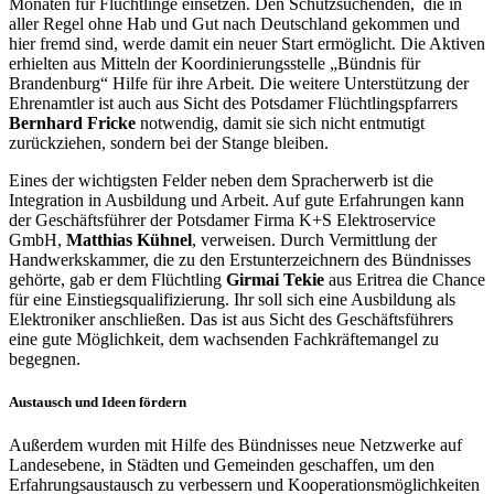
Monaten für Flüchtlinge einsetzen. Den Schutzsuchenden, die in
aller Regel ohne Hab und Gut nach Deutschland gekommen und
hier fremd sind, werde damit ein neuer Start ermöglicht. Die Aktiven
erhielten aus Mitteln der Koordinierungsstelle „Bündnis für
Brandenburg“ Hilfe für ihre Arbeit. Die weitere Unterstützung der
Ehrenamtler ist auch aus Sicht des Potsdamer Flüchtlingspfarrers
Bernhard Fricke
notwendig, damit sie sich nicht entmutigt
zurückziehen, sondern bei der Stange bleiben.
Eines der wichtigsten Felder neben dem Spracherwerb ist die
Integration in Ausbildung und Arbeit. Auf gute Erfahrungen kann
der Geschäftsführer der Potsdamer Firma K+S Elektroservice
GmbH,
Matthias Kühnel
, verweisen. Durch Vermittlung der
Handwerkskammer, die zu den Erstunterzeichnern des Bündnisses
gehörte, gab er dem Flüchtling
Girmai Tekie
aus Eritrea die Chance
für eine Einstiegsqualifizierung. Ihr soll sich eine Ausbildung als
Elektroniker anschließen. Das ist aus Sicht des Geschäftsführers
eine gute Möglichkeit, dem wachsenden Fachkräftemangel zu
begegnen.
Austausch und Ideen fördern
Außerdem wurden mit Hilfe des Bündnisses neue Netzwerke auf
Landesebene, in Städten und Gemeinden geschaffen, um den
Erfahrungsaustausch zu verbessern und Kooperationsmöglichkeiten