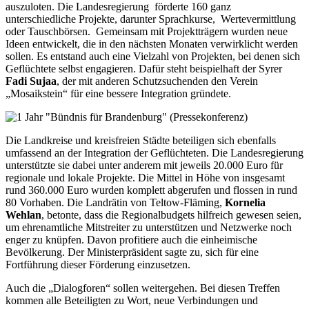
auszuloten. Die Landesregierung förderte 160 ganz
unterschiedliche Projekte, darunter Sprachkurse, Wertevermittlung
oder Tauschbörsen. Gemeinsam mit Projektträgern wurden neue
Ideen entwickelt, die in den nächsten Monaten verwirklicht werden
sollen. Es entstand auch eine Vielzahl von Projekten, bei denen sich
Geflüchtete selbst engagieren. Dafür steht beispielhaft der Syrer
Fadi Sujaa
, der mit anderen Schutzsuchenden den Verein
„Mosaikstein“ für eine bessere Integration gründete.
Die Landkreise und kreisfreien Städte beteiligen sich ebenfalls
umfassend an der Integration der Geflüchteten. Die Landesregierung
unterstützte sie dabei unter anderem mit jeweils 20.000 Euro für
regionale und lokale Projekte. Die Mittel in Höhe von insgesamt
rund 360.000 Euro wurden komplett abgerufen und flossen in rund
80 Vorhaben. Die Landrätin von Teltow-Fläming,
Kornelia
Wehlan
, betonte, dass die Regionalbudgets hilfreich gewesen seien,
um ehrenamtliche Mitstreiter zu unterstützen und Netzwerke noch
enger zu knüpfen. Davon profitiere auch die einheimische
Bevölkerung. Der Ministerpräsident sagte zu, sich für eine
Fortführung dieser Förderung einzusetzen.
Auch die „Dialogforen“ sollen weitergehen. Bei diesen Treffen
kommen alle Beteiligten zu Wort, neue Verbindungen und