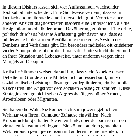
In diesem Diskurs lassen sich vier Auffassungen wachsender
Radikalität unterscheiden: Eine Sichtweise verneint, dass es in
Deutschland mittlerweile eine Unterschicht gibt. Vertreter einer
anderen Ansicht diagnostizieren insofern eine Unterschicht, als die
Resignation innerhalb der armen Bevölkerung zunimmt. Eine dritte,
politisch durchaus brisante Auffassung geht davon aus, dass es
mittlerweile in der armen Bevölkerung ein eigenes System des
Denkens und Verhaltens gibt. Ein besonders radikaler, oft kritisierter
vierter Standpunkt gibt darüber hinaus der Unterschicht die Schuld
an ihrer Situation und Lebensweise, unter anderem wegen eines
Mangels an Disziplin.
Kritische Stimmen weisen darauf hin, dass viele Aspekte dieser
Debatte im Grunde an die Mittelschicht adressiert sind, um so
sozialpolitische Leistungskürzungen zu legitimieren, ein Feindbild
zu schaffen und Angst vor dem sozialen Abstieg zu schüren. Diese
Strategie erzeuge nicht selten Aggressivität gegenüber Armen,
Arbeitslosen oder Migranten.
Sie haben die Wahl: Sie können sich zum jeweils gebuchten
Webinar von Ihrem Computer Zuhause einwählen. Nach
Kursanmeldung erhalten Sie einen Link, über den sie sich in den
virtuellen Kursraum einloggen. Sie können an dem gewählten
Webinar auch gern, gemeinsam mit anderen Teilnehmenden, in