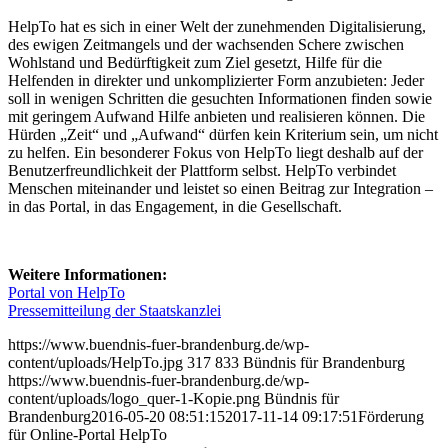
HelpTo hat es sich in einer Welt der zunehmenden Digitalisierung,
des ewigen Zeitmangels und der wachsenden Schere zwischen
Wohlstand und Bedürftigkeit zum Ziel gesetzt, Hilfe für die
Helfenden in direkter und unkomplizierter Form anzubieten: Jeder
soll in wenigen Schritten die gesuchten Informationen finden sowie
mit geringem Aufwand Hilfe anbieten und realisieren können. Die
Hürden „Zeit“ und „Aufwand“ dürfen kein Kriterium sein, um nicht
zu helfen. Ein besonderer Fokus von HelpTo liegt deshalb auf der
Benutzerfreundlichkeit der Plattform selbst. HelpTo verbindet
Menschen miteinander und leistet so einen Beitrag zur Integration –
in das Portal, in das Engagement, in die Gesellschaft.
Weitere Informationen:
Portal von HelpTo
Pressemitteilung der Staatskanzlei
https://www.buendnis-fuer-brandenburg.de/wp-
content/uploads/HelpTo.jpg
317
833
Bündnis für Brandenburg
https://www.buendnis-fuer-brandenburg.de/wp-
content/uploads/logo_quer-1-Kopie.png
Bündnis für
Brandenburg
2016-05-20 08:51:15
2017-11-14 09:17:51
Förderung
für Online-Portal HelpTo