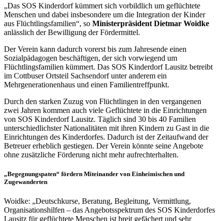
„Das SOS Kinderdorf kümmert sich vorbildlich um geflüchtete
Menschen und dabei insbesondere um die Integration der Kinder
aus Flüchtlingsfamilien“, so
Ministerpräsident Dietmar Woidke
anlässlich der Bewilligung der Fördermittel.
Der Verein kann dadurch vorerst bis zum Jahresende einen
Sozialpädagogen beschäftigen, der sich vorwiegend um
Flüchtlingsfamilien kümmert. Das SOS Kinderdorf Lausitz betreibt
im Cottbuser Ortsteil Sachsendorf unter anderem ein
Mehrgenerationenhaus und einen Familientreffpunkt.
Durch den starken Zuzug von Flüchtlingen in den vergangenen
zwei Jahren kommen auch viele Geflüchtete in die Einrichtungen
von SOS Kinderdorf Lausitz. Täglich sind 30 bis 40 Familien
unterschiedlichster Nationalitäten mit ihren Kindern zu Gast in die
Einrichtungen des Kinderdorfes. Dadurch ist der Zeitaufwand der
Betreuer erheblich gestiegen. Der Verein könnte seine Angebote
ohne zusätzliche Förderung nicht mehr aufrechterhalten.
„Begegnungspaten“ fördern Miteinander von Einheimischen und
Zugewanderten
Woidke: „Deutschkurse, Beratung, Begleitung, Vermittlung,
Organisationshilfen – das Angebotsspektrum des SOS Kinderdorfes
Lausitz für geflüchtete Menschen ist breit gefächert und sehr