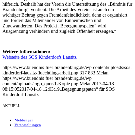
hilfreich. Deshalb hat der Verein die Unterstützung des „Bündnis für
Brandenburg“ verdient. Die Arbeit des Vereins ist auch ein
wichtiger Beitrag gegen Fremdenfeindlichkeit, denn er organisiert
und fördert das Miteinander von Einheimischen und
Zugewanderten. Das Projekt „Begegnungspaten“ wird
Ausgrenzung verhindern und zugleich Offenheit erzeugen.“
Weitere Informationen:
Webseite des SOS Kinderdorfs Lausitz
https://www.buendnis-fuer-brandenburg.de/wp-content/uploads/sos-
kinderdorf-lausitz-fluechtlingsarbeit.png
317
833
Melan
https://www.buendnis-fuer-brandenburg.de/wp-
content/uploads/logo_quer-1-Kopie.png
Melan
2017-04-18
08:15:05
2017-04-18 12:03:19
„Begegnungspaten“ für SOS
Kinderdorf Lausitz
AKTUELL
Meldungen
Veranstaltungen