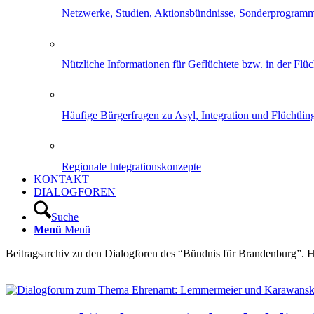
Netzwerke, Studien, Aktionsbündnisse, Sonderprogram
Nützliche Informationen für Geflüchtete bzw. in der Flüch
Häufige Bürgerfragen zu Asyl, Integration und Flüchtling
Regionale Integrationskonzepte
KONTAKT
DIALOGFOREN
Suche
Menü
Menü
Beitragsarchiv zu den Dialogforen des “Bündnis für Brandenburg”. H