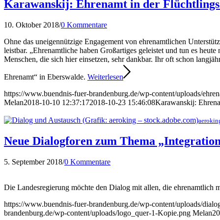
Karawanskij: Ehrenamt in der Flüchtlings
10. Oktober 2018
/
0 Kommentare
Ohne das uneigennützige Engagement von ehrenamtlichen Unterstütze
leistbar. „Ehrenamtliche haben Großartiges geleistet und tun es heute
Menschen, die sich hier einsetzen, sehr dankbar. Ihr oft schon langjä
Ehrenamt“ in Eberswalde.
Weiterlesen
https://www.buendnis-fuer-brandenburg.de/wp-content/uploads/ehre
Melan
2018-10-10 12:37:17
2018-10-23 15:46:08
Karawanskij: Ehrenam
aerokin
Neue Dialogforen zum Thema „Integratio
5. September 2018
/
0 Kommentare
Die Landesregierung möchte den Dialog mit allen, die ehrenamtlich mit
https://www.buendnis-fuer-brandenburg.de/wp-content/uploads/dial
brandenburg.de/wp-content/uploads/logo_quer-1-Kopie.png
Melan
20