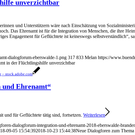
hilfe unverzichtbar
rinnen und Unterstützern wäre nach Einschätzung von Sozialministeri
 noch. Das Ehrenamt ist für die Integration von Menschen, die ihre Hei
hriges Engagement für Geflüchtete ist keineswegs selbstverständlich“, s
namt-dialogforum-eberswalde-1.png
317
833
Melan
https://www.buendn
t in der Flüchtlingshilfe unverzichtbar
g – stock.adobe.com
n und Ehrenamt“
 und für Geflüchtete tätig sind, fortsetzen.
Weiterlesen
ogforen-dialogforum-integration-und-ehrenamt-2018-eberswalde-brande
18-09-05 15:54:39
2018-10-23 15:44:38
Neue Dialogforen zum Thema 